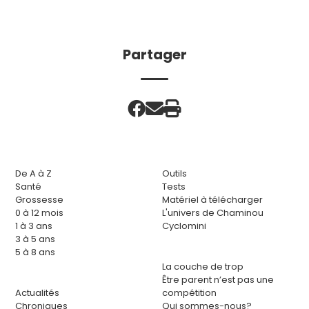
Partager
De A à Z
Outils
Santé
Tests
Grossesse
Matériel à télécharger
0 à 12 mois
L'univers de Chaminou
1 à 3 ans
Cyclomini
3 à 5 ans
5 à 8 ans
La couche de trop
Être parent n’est pas une
Actualités
compétition
Chroniques
Qui sommes-nous?