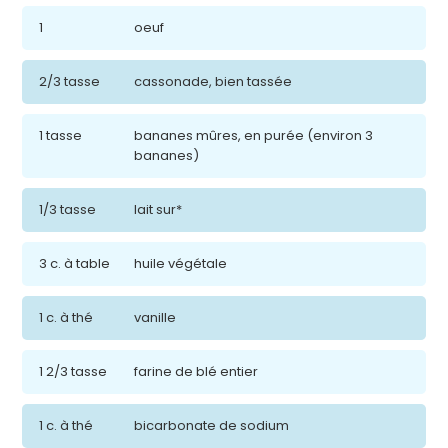
1
oeuf
2/3 tasse
cassonade, bien tassée
1 tasse
bananes mûres, en purée (environ 3
bananes)
1/3 tasse
lait sur*
3 c. à table
huile végétale
1 c. à thé
vanille
1 2/3 tasse
farine de blé entier
1 c. à thé
bicarbonate de sodium