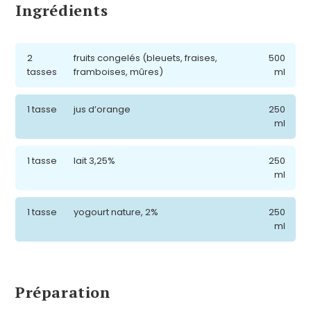
Ingrédients
2
fruits congelés (bleuets, fraises,
500
tasses
framboises, mûres)
ml
1 tasse
jus d’orange
250
ml
1 tasse
lait 3,25%
250
ml
1 tasse
yogourt nature, 2%
250
ml
Préparation