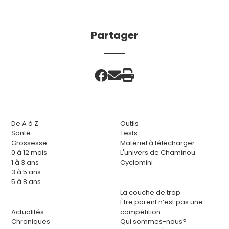
Partager
De A à Z
Outils
Santé
Tests
Grossesse
Matériel à télécharger
0 à 12 mois
L'univers de Chaminou
1 à 3 ans
Cyclomini
3 à 5 ans
5 à 8 ans
La couche de trop
Être parent n’est pas une
Actualités
compétition
Chroniques
Qui sommes-nous?