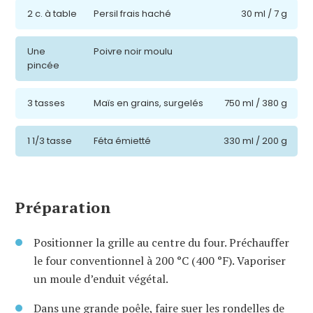
2 c. à table
Persil frais haché
30 ml / 7 g
Une
Poivre noir moulu
pincée
3 tasses
Maïs en grains, surgelés
750 ml / 380 g
1 1/3 tasse
Féta émietté
330 ml / 200 g
Préparation
Positionner la grille au centre du four. Préchauffer
le four conventionnel à 200 °C (400 °F). Vaporiser
un moule d’enduit végétal.
Dans une grande poêle, faire suer les rondelles de