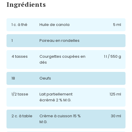
Ingrédients
1 c. à thé
Huile de canola
5 ml
1
Poireau en rondelles
4 tasses
Courgettes coupées en
1 l / 550 g
dés
18
Oeufs
1/2 tasse
Lait partiellement
125 ml
écrémé 2 % M.G.
2 c. à table
Crème à cuisson 15 %
30 ml
M.G.