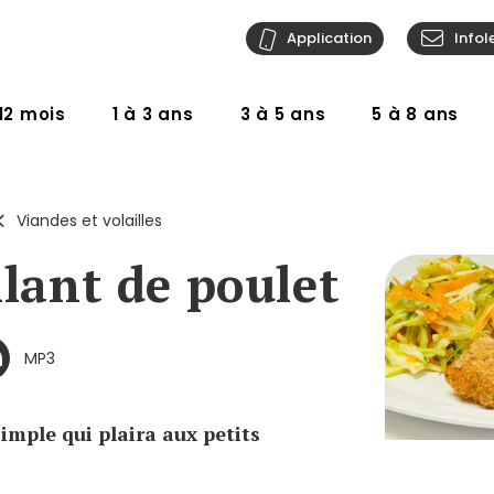
Application
Infol
12 mois
1 à 3 ans
3 à 5 ans
5 à 8 ans
Viandes et volailles
llant de poulet
MP3
imple qui plaira aux petits