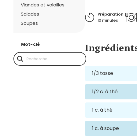
Viandes et volailles
Salades
Préparation :
10 minutes
Soupes
Mot-clé
Ingrédient
1/3 tasse
1/2 c. à thé
1 c. à thé
1 c. à soupe