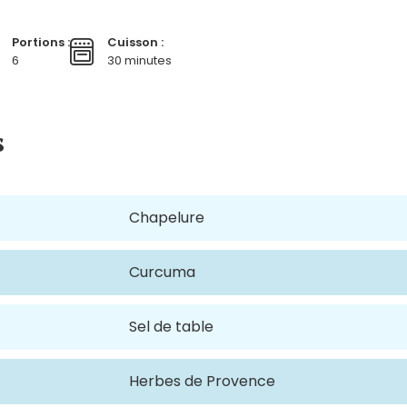
Portions :
Cuisson :
6
30 minutes
s
Chapelure
Curcuma
Sel de table
Herbes de Provence