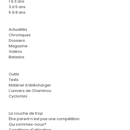
1 à 3 ans
3 à 5 ans
5 à 8 ans
Actualités
Chroniques
Dossiers
Magazine
Vidéos
Balados
Outils
Tests
Matériel à télécharger
L'univers de Chaminou
Cyclomini
La couche de trop
Être parent n’est pas une compétition
Qui sommes-nous?
Conditions d'utilisation