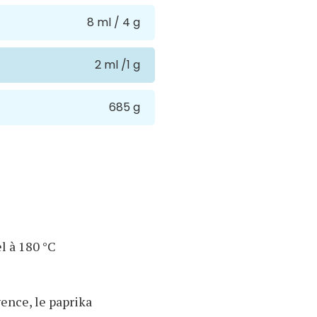
8 ml / 4 g
2 ml /1 g
685 g
el à 180 °C
vence, le paprika