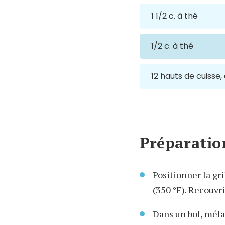
1 1/2 c. à thé
1/2 c. à thé
12 hauts de cuisse,
Préparatio
Positionner la gri
(350 °F). Recouvri
Dans un bol, méla