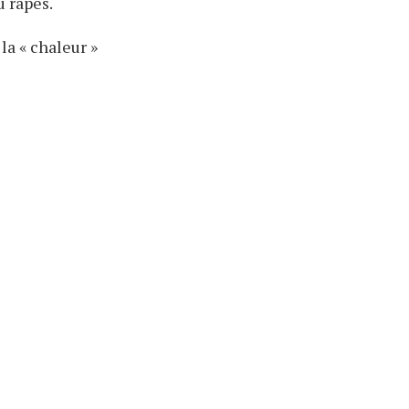
u râpés.
la « chaleur »