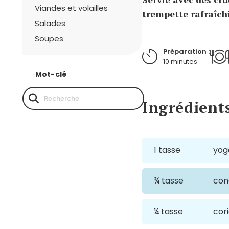
Viandes et volailles
trempette rafraîchi
Salades
Soupes
Préparation :
10 minutes
Mot-clé
Ingrédient
1 tasse
yogo
¾ tasse
con
¼ tasse
cor