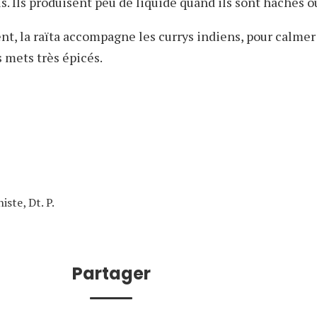
. Ils produisent peu de liquide quand ils sont hachés o
t, la raïta accompagne les currys indiens, pour calmer 
 mets très épicés.
iste, Dt. P.
Partager