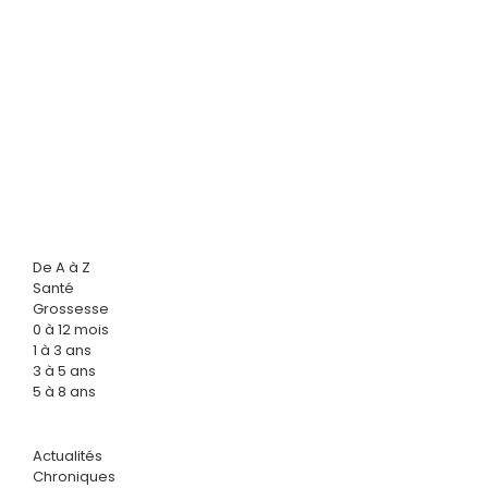
De A à Z
Santé
Grossesse
0 à 12 mois
1 à 3 ans
3 à 5 ans
5 à 8 ans
Actualités
Chroniques