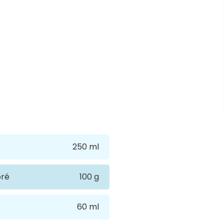
250 ml
oré
100 g
60 ml