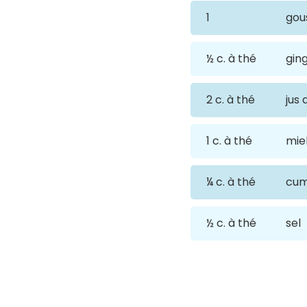
1
gou
½ c. à thé
gin
2 c. à thé
jus 
1 c. à thé
mie
¼ c. à thé
cum
½ c. à thé
sel