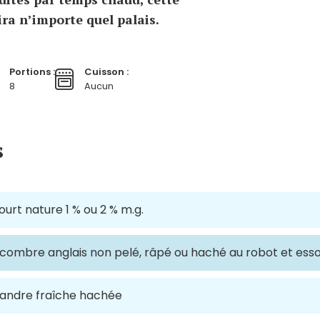
ra n’importe quel palais.
Portions :
Cuisson :
8
Aucun
s
urt nature 1 % ou 2 % m.g.
combre anglais non pelé, râpé ou haché au robot et ess
iandre fraîche hachée