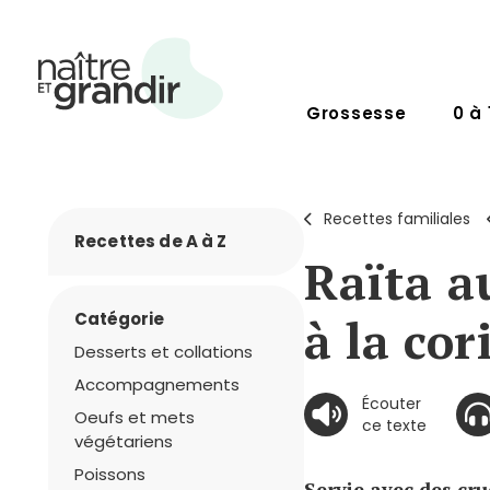
Grossesse
0 à 
Recettes familiales
Recettes de A à Z
Raïta a
Catégorie
à la co
Desserts et collations
Accompagnements
Écouter
Oeufs et mets
ce texte
végétariens
Poissons
Servie avec des cr