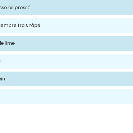
sse ail pressé
gembre frais râpé
de lime
l
in