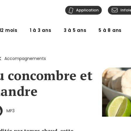
Application
Infol
12 mois
1 à 3 ans
3 à 5 ans
5 à 8 ans
Accompagnements
u concombre et
riandre
MP3
udités par temps chaud, cette