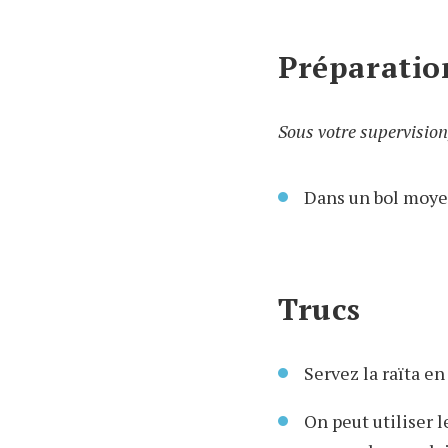
Préparatio
Sous votre supervision
Dans un bol moyen
Trucs
Servez la raïta e
On peut utiliser 