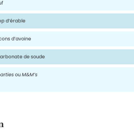
uf
op d’érable
cons d’avoine
carbonate de soude
arties
ou
M&M’s
n