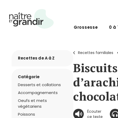
Grossesse
0 à 
Recettes familiales
Recettes de A à Z
Biscuit
Catégorie
d’arach
Desserts et collations
chocola
Accompagnements
Oeufs et mets
végétariens
Écouter
Poissons
ce texte