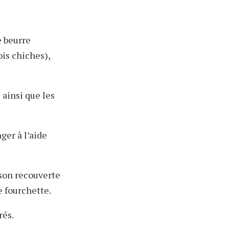
e beurre
ois chiches),
 ainsi que les
ger à l’aide
sson recouverte
e fourchette.
rés.