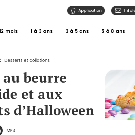
Application
Infol
12 mois
1 à 3 ans
3 à 5 ans
5 à 8 ans
Desserts et collations
s au beurre
ide et aux
ts d’Halloween
MP3