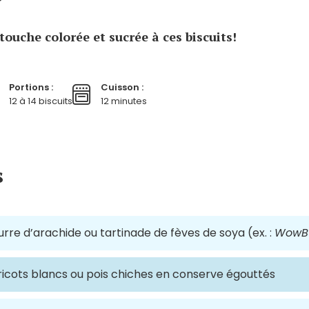
touche colorée et sucrée à ces biscuits!
Portions :
Cuisson :
12 à 14 biscuits
12 minutes
s
rre d’arachide ou tartinade de fèves de soya (ex. :
WowBu
ricots blancs ou pois chiches en conserve égouttés