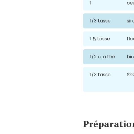
1
oe
1/3 tasse
sir
1 ½ tasse
flo
1/2 c. à thé
bi
1/3 tasse
Sm
Préparatio