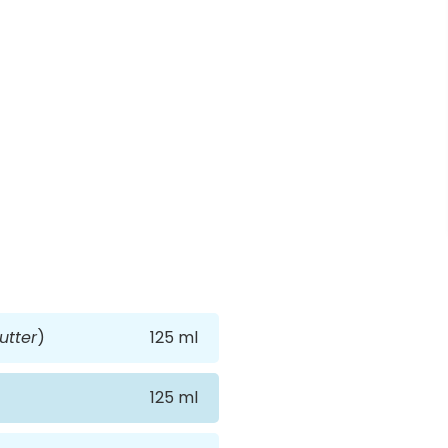
tter
)
125 ml
125 ml