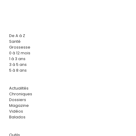
De A à Z
Santé
Grossesse
0 à 12 mois
1 à 3 ans
3 à 5 ans
5 à 8 ans
Actualités
Chroniques
Dossiers
Magazine
Vidéos
Balados
Outils