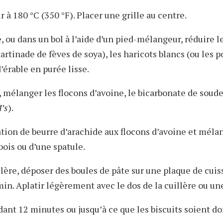
r à 180 °C (350 °F). Placer une grille au centre.
, ou dans un bol à l’aide d’un pied-mélangeur, réduire l
tartinade de fèves de soya), les haricots blancs (ou les p
d’érable en purée lisse.
, mélanger les flocons d’avoine, le bicarbonate de soude
’s
).
ation de beurre d’arachide aux flocons d’avoine et mélan
bois ou d’une spatule.
illère, déposer des boules de pâte sur une plaque de cui
in. Aplatir légèrement avec le dos de la cuillère ou un
dant 12 minutes ou jusqu’à ce que les biscuits soient do