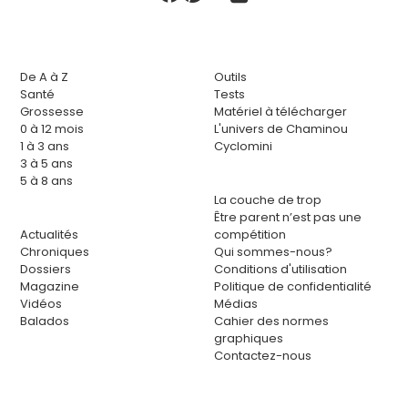
De A à Z
Outils
Santé
Tests
Grossesse
Matériel à télécharger
0 à 12 mois
L'univers de Chaminou
1 à 3 ans
Cyclomini
3 à 5 ans
5 à 8 ans
La couche de trop
Être parent n’est pas une
Actualités
compétition
Chroniques
Qui sommes-nous?
Dossiers
Conditions d'utilisation
Magazine
Politique de confidentialité
Vidéos
Médias
Balados
Cahier des normes
graphiques
Contactez-nous