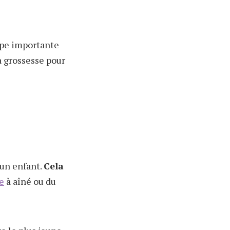
tape importante
la grossesse pour
 un enfant.
Cela
e
à aîné ou du