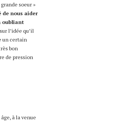
 grande soeur »
 de nous aider
n oubliant
ur l’idée qu’il
e un certain
très bon
re de pression
 âge, à la venue