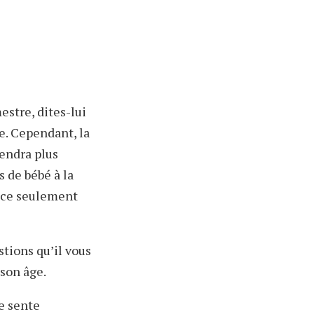
estre, dites-lui
e. Cependant, la
iendra plus
s de bébé à la
once seulement
tions qu’il vous
son âge.
se sente