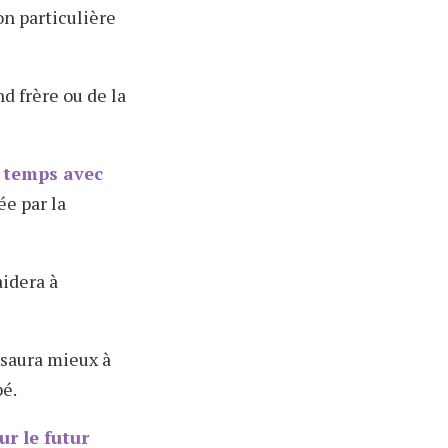
on particulière
nd frère ou de la
e temps avec
ée par la
aidera à
 saura mieux à
bé.
r le futur