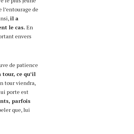
e le plus jeune
e l’entourage de
insi,
il a
nt le cas.
En
portant envers
reuve de patience
tour, ce qu’il
n tour viendra,
ui porte est
ts, parfois
eler que, lui