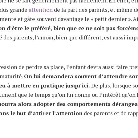
e ne se fait généralement pas facilement. En effet, êtr
plus grande
attention
de la part des parents, et même d
mente et gâte souvent davantage le « petit dernier ». A
n d’être le préféré, bien que ce ne soit pas forcéme
té des parents, l’amour, bien que différent, est aussi im
ression de perdre sa place, l’enfant devra aussi faire p
 maturité.
On lui demandera souvent d’attendre son 
u à mettre en pratique jusqu’ici.
De plus, lorsque so
ntiment que le temps qu’on lui donne ou l’intérêt qu’on l
 pourra alors adopter des comportements dérangean
ns le but d’attirer l’attention
des parents et de rapp