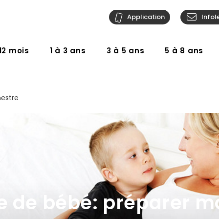
Application
Infol
12 mois
1 à 3 ans
3 à 5 ans
5 à 8 ans
mestre
e de bébé: préparer m