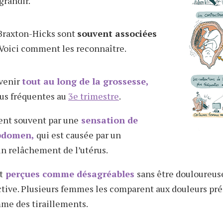
grandir.
 Braxton-Hicks sont
souvent associées
Voici comment les reconnaître.
rvenir
tout au long de la grossesse,
lus fréquentes au
3e trimestre
.
ent souvent par une
sensation de
abdomen,
qui est causée par un
n relâchement de l’utérus.
t
perçues comme désagréables
sans être douloureuse
ctive. Plusieurs femmes les comparent aux douleurs pr
me des tiraillements.