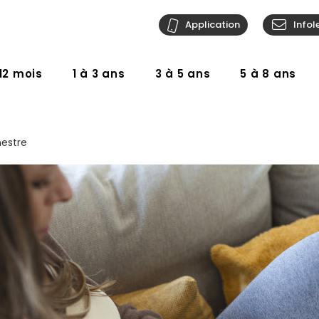
Application
Infol
12 mois
1 à 3 ans
3 à 5 ans
5 à 8 ans
mestre