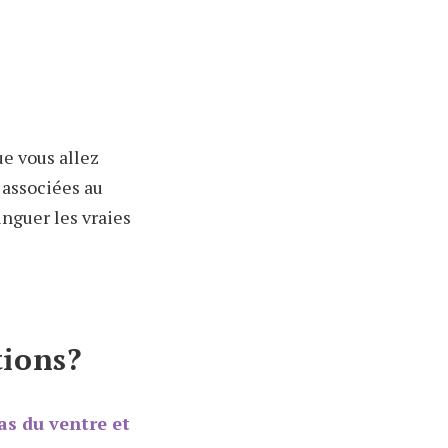
ue vous allez
 associées au
inguer les vraies
tions?
as du ventre et