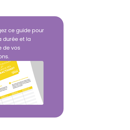
ez ce guide pour
a durée et la
e de vos
ons.