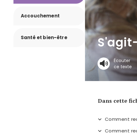
Accouchement
Santé et bien-être
S'agit
Écouter
ce texte
Dans cette fic
Comment reco
Comment reco