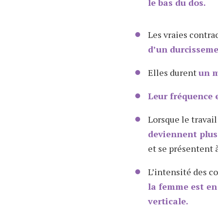
le bas du dos.
Les vraies contr
d’un durcisseme
Elles durent
un m
Leur fréquence e
Lorsque le travai
deviennent plus
et se présentent 
L’intensité des c
la femme est e
verticale.