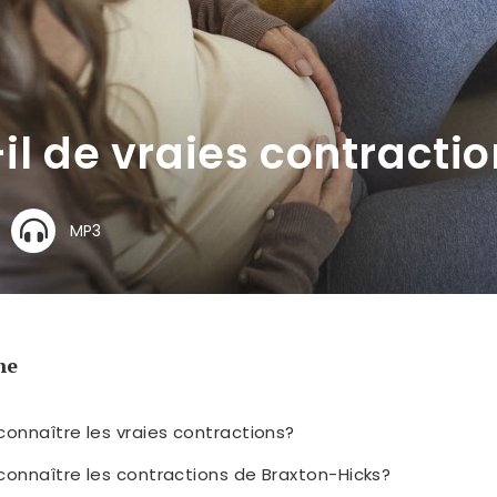
-il de vraies contracti
MP3
he
nnaître les vraies contractions?
nnaître les contractions de Braxton-Hicks?