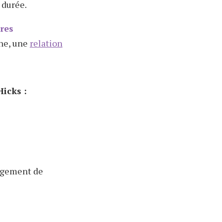
 durée.
bres
ne, une
relation
icks :
angement de