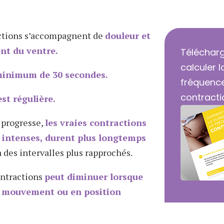
actions s’accompagnent de
douleur et
nt du ventre.
Télécharg
calculer l
inimum de 30 secondes.
fréquenc
contracti
st régulière.
l progresse,
les vraies contractions
 intenses, durent plus longtemps
à des intervalles plus rapprochés.
ontractions
peut diminuer lorsque
n mouvement ou en position