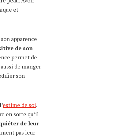
re peau. Avoir
nique et
s son apparence
itive de son
rence permet de
t aussi de manger
odifier son
l’
estime de soi
.
e en sorte qu’il
quiéter de leur
aiment pas leur