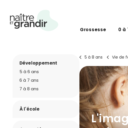
Grossesse
0 à 
5 à 8 ans
Vie de f
Développement
5 à 6 ans
6 à 7 ans
7 à 8 ans
À l'école
L'imag