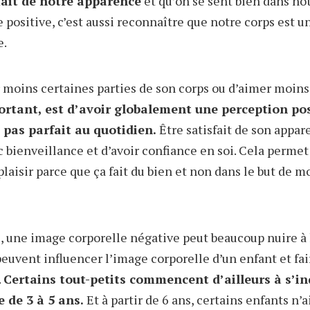
fait de notre apparence
et qu’on se sent bien dans not
positive, c’est aussi reconnaître que notre corps est u
e.
r moins certaines parties de son corps ou d’aimer moin
ortant, est d’avoir globalement une perception pos
 pas parfait au quotidien.
Être satisfait de son appa
c bienveillance et d’avoir confiance en soi. Cela perme
plaisir parce que ça fait du bien et non dans le but de m
e, une image corporelle négative peut beaucoup nuire à 
euvent influencer l’image corporelle d’un enfant et fair
.
Certains tout-petits commencent d’ailleurs à s’in
 de 3 à 5 ans.
Et à partir de 6 ans, certains enfants n’