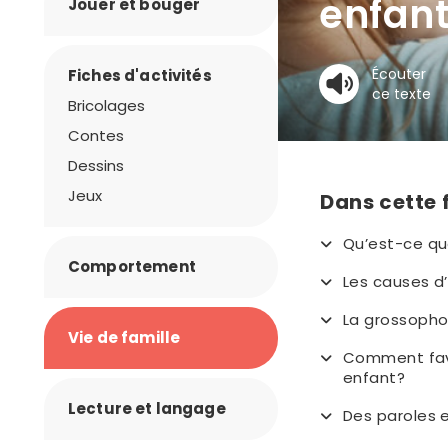
enfan
Jouer et bouger
Écouter
Fiches d'activités
ce texte
Bricolages
Contes
Dessins
Jeux
Dans cette 
Qu’est-ce qu
Comportement
Les causes d
La grossopho
Vie de famille
Comment favo
enfant?
Lecture et langage
Des paroles e