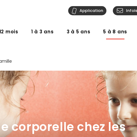
Application
Infol
12 mois
1 à 3 ans
3 à 5 ans
5 à 8 ans
amille
e corporelle chez les