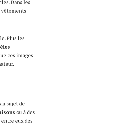
cles. Dans les
s vêtements
e. Plus les
èles
 que ces images
nateur.
au sujet de
aisons
ou à des
s entre eux des