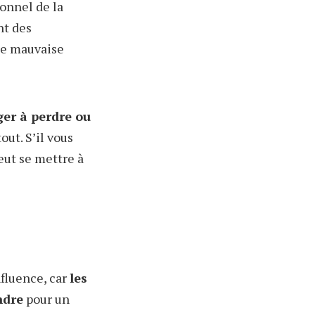
sonnel de la
nt des
une mauvaise
ger à perdre ou
out. S’il vous
eut se mettre à
fluence, car
les
ndre
pour un