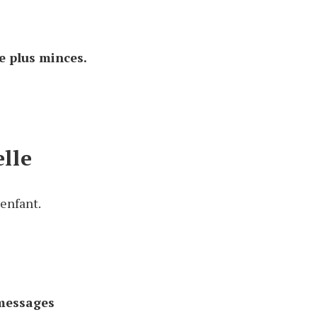
re plus minces.
lle
 enfant.
messages