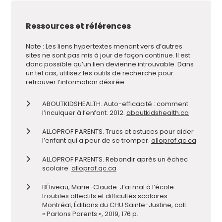
Ressources et références
Note : Les liens hypertextes menant vers d’autres
sites ne sont pas mis à jour de façon continue. Il est
donc possible qu’un lien devienne introuvable. Dans
un tel cas, utilisez les outils de recherche pour
retrouver l’information désirée.
ABOUTKIDSHEALTH. Auto-efficacité : comment
l’inculquer à l’enfant. 2012.
aboutkidshealth.ca
ALLOPROF PARENTS. Trucs et astuces pour aider
l’enfant qui a peur de se tromper.
alloprof.qc.ca
ALLOPROF PARENTS. Rebondir après un échec
scolaire.
alloprof.qc.ca
BÉliveau, Marie-Claude. J’ai mal à l’école :
troubles affectifs et difficultés scolaires.
Montréal, Éditions du CHU Sainte-Justine, coll.
« Parlons Parents », 2019, 176 p.