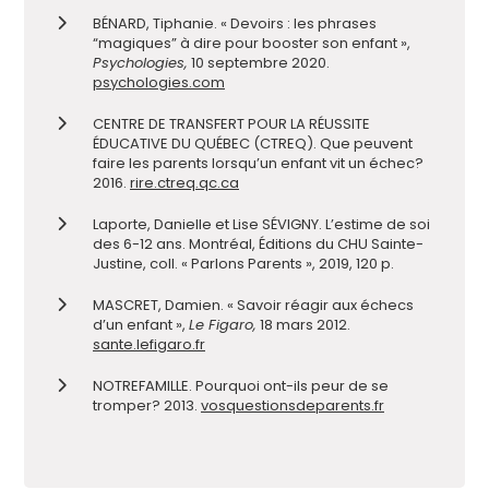
BÉNARD, Tiphanie. « Devoirs : les phrases
“magiques” à dire pour booster son enfant »,
Psychologies,
10 septembre 2020.
psychologies.com
CENTRE DE TRANSFERT POUR LA RÉUSSITE
ÉDUCATIVE DU QUÉBEC (CTREQ). Que peuvent
faire les parents lorsqu’un enfant vit un échec?
2016.
rire.ctreq.qc.ca
Laporte, Danielle et Lise SÉVIGNY. L’estime de soi
des 6-12 ans. Montréal, Éditions du CHU Sainte-
Justine, coll. « Parlons Parents », 2019, 120 p.
MASCRET, Damien. « Savoir réagir aux échecs
d’un enfant »,
Le Figaro,
18 mars 2012.
sante.lefigaro.fr
NOTREFAMILLE. Pourquoi ont-ils peur de se
tromper? 2013.
vosquestionsdeparents.fr