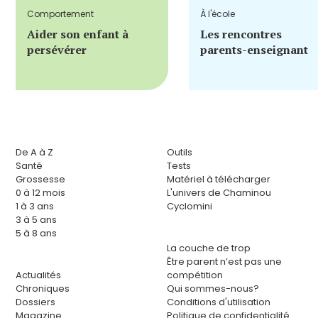
Comportement
À l'école
Aider son enfant à
Les rencontres
persévérer
parents-enseignant
De A à Z
Outils
Santé
Tests
Grossesse
Matériel à télécharger
0 à 12 mois
L'univers de Chaminou
1 à 3 ans
Cyclomini
3 à 5 ans
5 à 8 ans
La couche de trop
Être parent n’est pas une
Actualités
compétition
Chroniques
Qui sommes-nous?
Dossiers
Conditions d'utilisation
Magazine
Politique de confidentialité