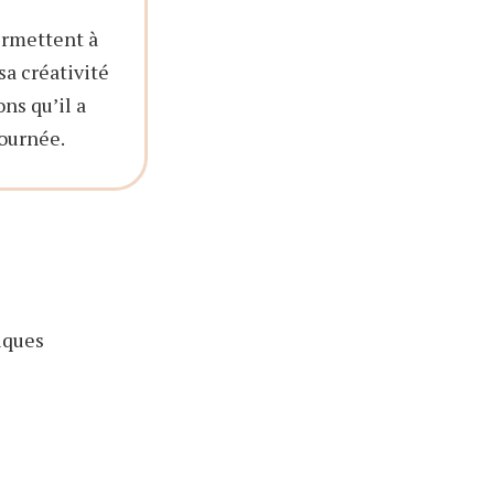
ermettent à
sa créativité
ns qu’il a
ournée.
iques