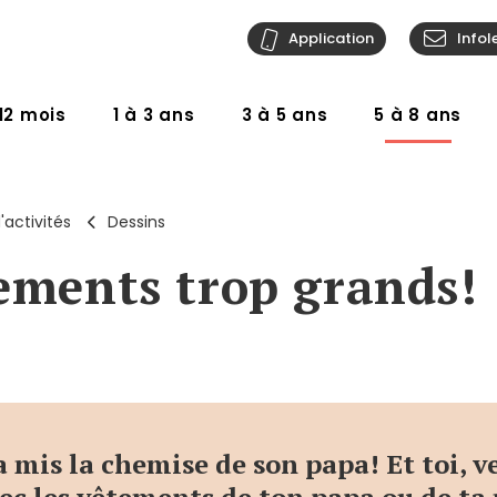
Application
Infol
12 mois
1 à 3 ans
3 à 5 ans
5 à 8 ans
'activités
Dessins
ements trop grands!
mis la chemise de son papa! Et toi, v