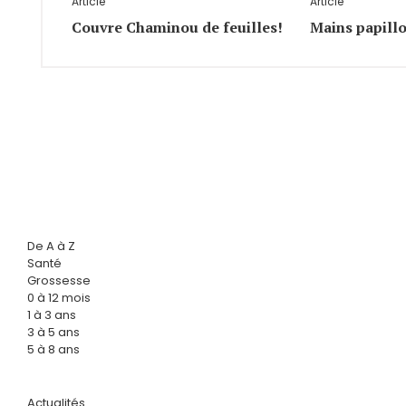
Article
Article
Couvre Chaminou de feuilles!
Mains papill
De A à Z
Santé
Grossesse
0 à 12 mois
1 à 3 ans
3 à 5 ans
5 à 8 ans
Actualités