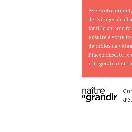
Avec votre enfant
des visages de ch
famille sur une f
ensuite à votre to
de drôles de vête
Placez ensuite le 
réfrigérateur et ri
Con
d’é