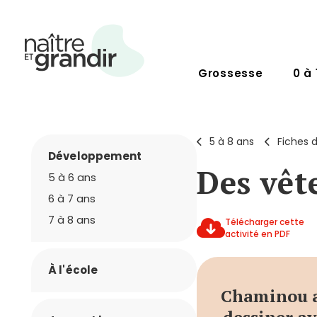
Grossesse
0 à 
5 à 8 ans
Fiches d
Développement
Des vêt
5 à 6 ans
6 à 7 ans
7 à 8 ans
Télécharger cette
activité en PDF
À l'école
Chaminou a 