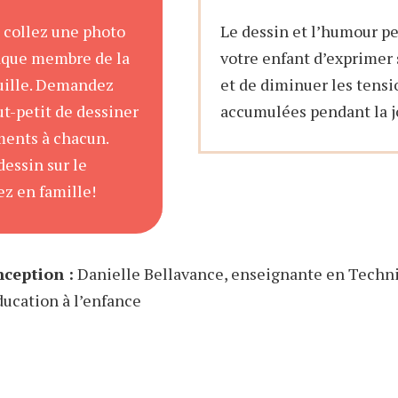
, collez une photo
Le dessin et l’humour p
aque membre de la
votre enfant d’exprimer 
euille. Demandez
et de diminuer les tensio
ut-petit de dessiner
accumulées pendant la j
ments à chacun.
dessin sur le
ez en famille!
ception :
Danielle Bellavance, enseignante en Techn
ducation à l’enfance