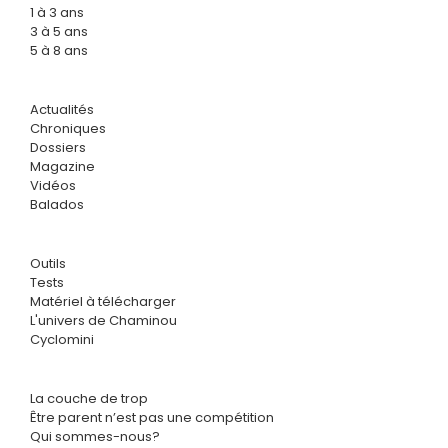
1 à 3 ans
3 à 5 ans
5 à 8 ans
Actualités
Chroniques
Dossiers
Magazine
Vidéos
Balados
Outils
Tests
Matériel à télécharger
L'univers de Chaminou
Cyclomini
La couche de trop
Être parent n’est pas une compétition
Qui sommes-nous?