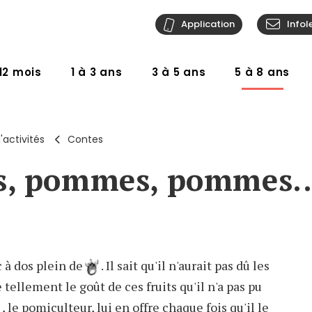
Application
Infol
12 mois
1 à 3 ans
3 à 5 ans
5 à 8 ans
'activités
Contes
, pommes, pommes
 à dos plein de
. Il sait qu'il n'aurait pas dû les
 tellement le goût de ces fruits qu'il n'a pas pu
, le pomiculteur, lui en offre chaque fois qu'il le