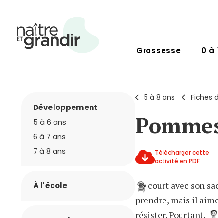
Grossesse
0 à 
5 à 8 ans
Fiches d
Développement
Pommes
5 à 6 ans
6 à 7 ans
7 à 8 ans
Télécharger cette
activité en PDF
court avec son sac
À l'école
prendre, mais il aime
résister. Pourtant,