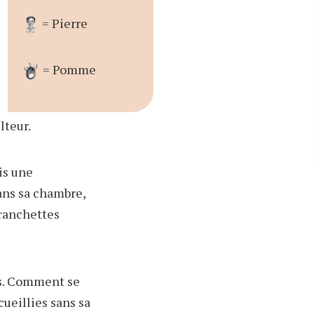
= Pierre
= Pomme
lteur.
is une
dans sa chambre,
branchettes
es. Comment se
 cueillies sans sa