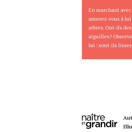
En marchant avec 
amusez-vous à lui 
arbres. Ont-ils des
aiguilles? Observe
lui : sont-ils liss
Aut
Ill