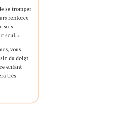
de se tromper
eurs renforce
Je suis
t seul. »
mes, vous
sin du doigt
tre enfant
ra très