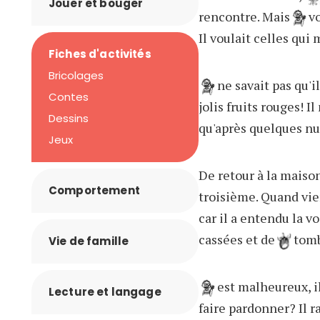
Jouer et bouger
rencontre. Mais
vo
Il voulait celles qui
Fiches d'activités
Bricolages
ne savait pas qu'i
Contes
jolis fruits rouges! I
Dessins
qu'après quelques nui
Jeux
De retour à la maiso
Comportement
troisième. Quand vie
car il a entendu la vo
cassées et de
tomb
Vie de famille
est malheureux, il
Lecture et langage
faire pardonner? Il 