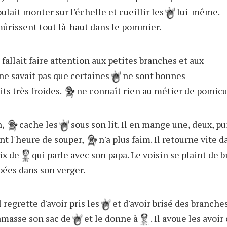
ulait monter sur l'échelle et cueillir les
lui-même.
 mûrissent tout là-haut dans le pommier.
l fallait faire attention aux petites branches et aux
l ne savait pas que certaines
ne sont bonnes
ts très froides.
ne connaît rien au métier de pomicu
n,
cache les
sous son lit. Il en mange une, deux, pu
nt l'heure de souper,
n'a plus faim. Il retourne vite 
ix de
qui parle avec son papa. Le voisin se plaint de 
ées dans son verger.
 regrette d'avoir pris les
et d'avoir brisé des branch
ramasse son sac de
et le donne à
. Il avoue les avoir