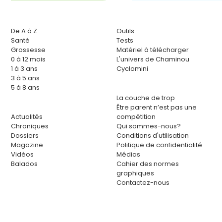
De A à Z
Outils
Santé
Tests
Grossesse
Matériel à télécharger
0 à 12 mois
L'univers de Chaminou
1 à 3 ans
Cyclomini
3 à 5 ans
5 à 8 ans
La couche de trop
Être parent n’est pas une
Actualités
compétition
Chroniques
Qui sommes-nous?
Dossiers
Conditions d'utilisation
Magazine
Politique de confidentialité
Vidéos
Médias
Balados
Cahier des normes
graphiques
Contactez-nous