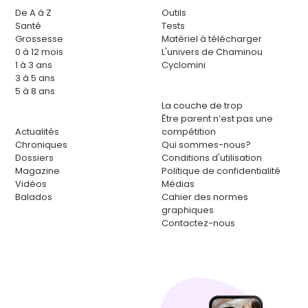
De A à Z
Outils
Santé
Tests
Grossesse
Matériel à télécharger
0 à 12 mois
L'univers de Chaminou
1 à 3 ans
Cyclomini
3 à 5 ans
5 à 8 ans
La couche de trop
Être parent n’est pas une
Actualités
compétition
Chroniques
Qui sommes-nous?
Dossiers
Conditions d'utilisation
Magazine
Politique de confidentialité
Vidéos
Médias
Balados
Cahier des normes
graphiques
Contactez-nous