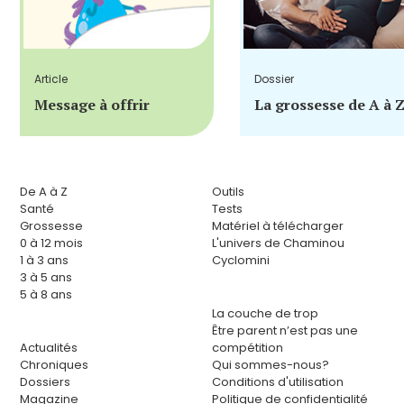
Article
Dossier
Message à offrir
La grossesse de A à 
De A à Z
Outils
Santé
Tests
Grossesse
Matériel à télécharger
0 à 12 mois
L'univers de Chaminou
1 à 3 ans
Cyclomini
3 à 5 ans
5 à 8 ans
La couche de trop
Être parent n’est pas une
Actualités
compétition
Chroniques
Qui sommes-nous?
Dossiers
Conditions d'utilisation
Magazine
Politique de confidentialité