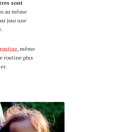
tres sont
ron au même
par jour une
.
routine
, même
e routine plus
er.