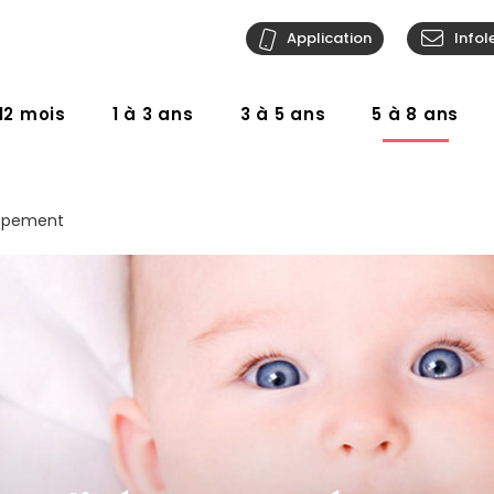
Application
Infol
12 mois
1 à 3 ans
3 à 5 ans
5 à 8 ans
ppement