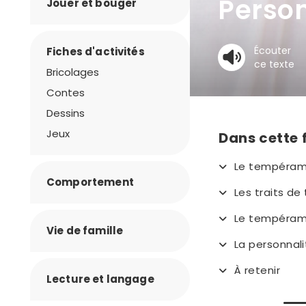
Perso
Jouer et bouger
Écouter
Fiches d'activités
ce texte
Bricolages
Contes
Dessins
Jeux
Dans cette 
Le tempéra
Comportement
Les traits d
Le tempérame
Vie de famille
La personnali
À retenir
Lecture et langage