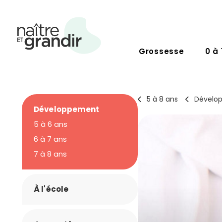
Grossesse
0 à 
5 à 8 ans
Dévelo
Développement
5 à 6 ans
6 à 7 ans
7 à 8 ans
À l'école