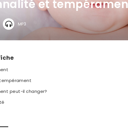
nnalité et tempéramen
MP3
fiche
ment
e tempérament
nt peut-il changer?
té