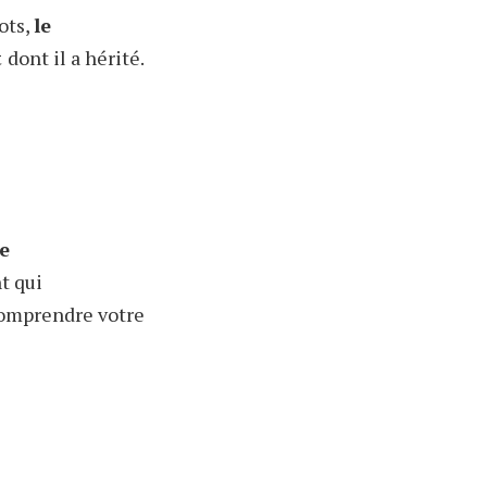
ots,
le
t
dont il a hérité.
de
t qui
comprendre votre