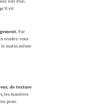
aise lors d’un
u’il vit
ngement.
Par
un rendez-vous
 et le matin même
eur, de texture
r, les lumières
eur peau.