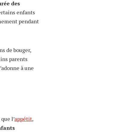
urée des
rtains enfants
almement pendant
ons de bouger,
ains parents
 s’adonne à une
 que l’
appétit
,
nfants