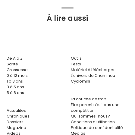
À lire aussi
De A à Z
Outils
Santé
Tests
Grossesse
Matériel à télécharger
0 à 12 mois
L'univers de Chaminou
1 à 3 ans
Cyclomini
3 à 5 ans
5 à 8 ans
La couche de trop
Être parent n’est pas une
Actualités
compétition
Chroniques
Qui sommes-nous?
Dossiers
Conditions d'utilisation
Magazine
Politique de confidentialité
Vidéos
Médias