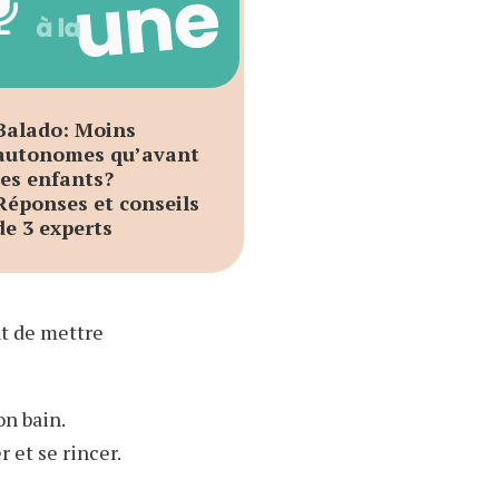
Balado: Moins
autonomes qu’avant
les enfants?
Réponses et conseils
de 3 experts
nt de mettre
on bain.
 et se rincer.