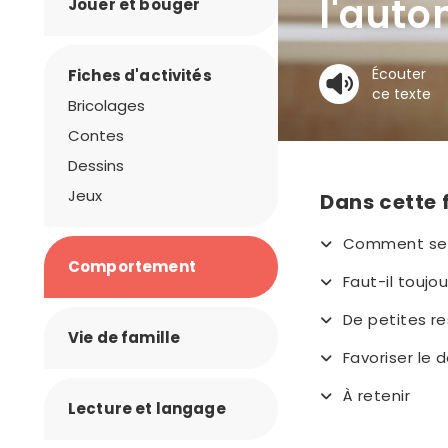
l'aut
Jouer et bouger
Écouter
Fiches d'activités
ce texte
Bricolages
Contes
Dessins
Jeux
Dans cette 
Comment se 
Comportement
Faut-il toujou
De petites re
Vie de famille
Favoriser le
À retenir
Lecture et langage