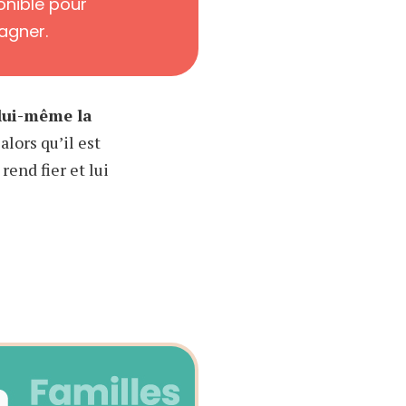
onible pour
agner.
 lui-même la
 alors qu’il est
rend fier et lui