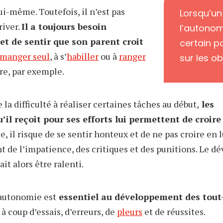
lui-même. Toutefois, il n’est pas
Lorsqu’un
river.
Il a toujours besoin
l’autonomi
t de sentir que son parent croit
certain p
manger seul
, à s’
habiller
ou à
ranger
sur les ob
ère, par exemple.
 la difficulté à réaliser certaines tâches au début,
les
l reçoit pour ses efforts lui permettent de croire
e, il risque de se sentir honteux et de ne pas croire en l
nt de l’impatience, des critiques et des punitions. Le 
t alors être ralenti.
’autonomie est
essentiel au développement des tout-
 à coup d’essais, d’erreurs, de
pleurs
et de réussites.