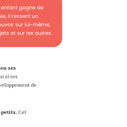
 enfant gagne de
e, il ressent un
ouvoir sur lui-même,
jets et sur les autres.
 en ses
ui si ses
développement de
petits.
Cet