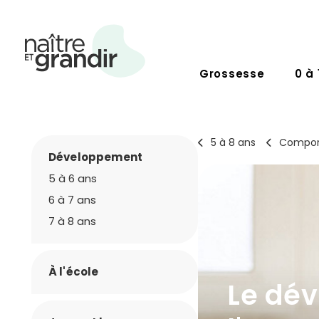
Grossesse
0 à 
5 à 8 ans
Compor
Développement
5 à 6 ans
6 à 7 ans
7 à 8 ans
À l'école
Le dé