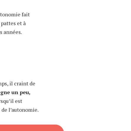
utonomie fait
pattes et à
rs années.
s, il craint de
oigne un peu,
squ’il est
u de l’autonomie.