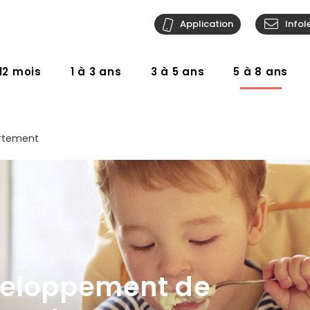
Application
Infol
12 mois
1 à 3 ans
3 à 5 ans
5 à 8 ans
tement
veloppement de