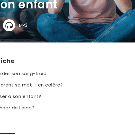
on enfant
MP3
fiche
der son sang-froid
arent se met-il en colère?
user à son enfant?
der de l’aide?