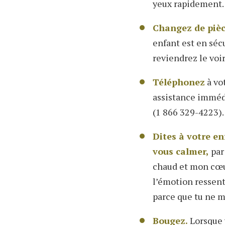
yeux rapidement.
Changez de piè
enfant est en sécu
reviendrez le voir
Téléphonez
à vot
assistance imméd
(1 866 329-4223).
Dites à votre en
vous calmer,
par
chaud et mon cœu
l’émotion ressentie
parce que tu ne m
Bougez.
Lorsque v