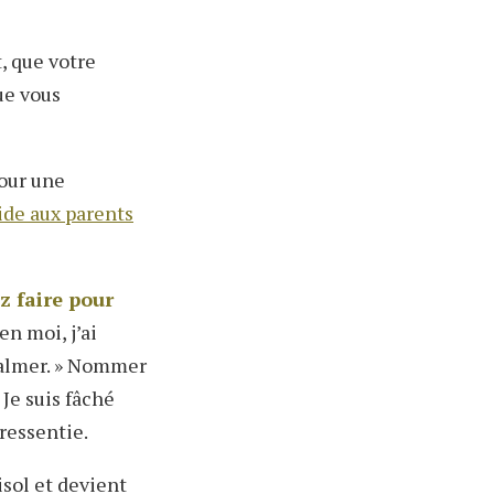
, que votre
ue vous
pour une
ide aux parents
z faire pour
en moi, j’ai
calmer. » Nommer
 Je suis fâché
ressentie.
isol et devient