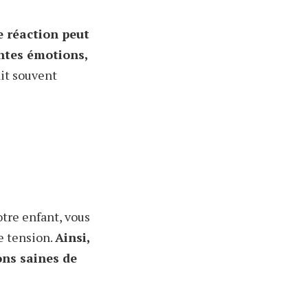
e réaction peut
entes émotions,
ait souvent
tre enfant, vous
e tension.
Ainsi,
ons saines de