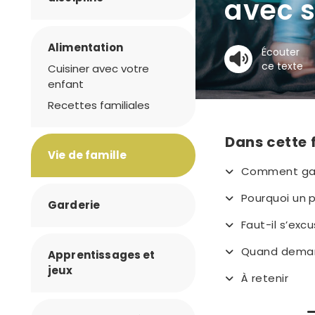
avec s
Alimentation
Écouter
ce texte
Cuisiner avec votre
enfant
Recettes familiales
Dans cette 
Vie de famille
Comment gar
Pourquoi un p
Garderie
Faut-il s’exc
Quand deman
Apprentissages et
jeux
À retenir