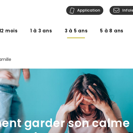
Application
Infol
12 mois
1 à 3 ans
3 à 5 ans
5 à 8 ans
amille
nt garder son calme