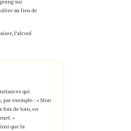
 poing sur
colère au lieu de
iser, l’alcool
onstances qui
, par exemple : « Mon
s fois de loin, en
euré. »
insi que la