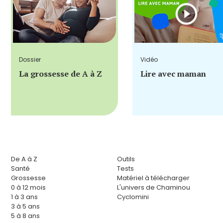
Dossier
Vidéo
La grossesse de A à Z
Lire avec maman
De A à Z
Outils
Santé
Tests
Grossesse
Matériel à télécharger
0 à 12 mois
L'univers de Chaminou
1 à 3 ans
Cyclomini
3 à 5 ans
5 à 8 ans