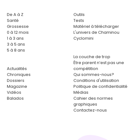
De A à Z
Outils
Santé
Tests
Grossesse
Matériel à télécharger
0 à 12 mois
L'univers de Chaminou
1 à 3 ans
Cyclomini
3 à 5 ans
5 à 8 ans
La couche de trop
Être parent n’est pas une
Actualités
compétition
Chroniques
Qui sommes-nous?
Dossiers
Conditions d'utilisation
Magazine
Politique de confidentialité
Vidéos
Médias
Balados
Cahier des normes
graphiques
Contactez-nous