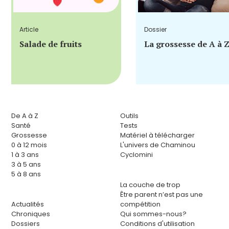
Article
Dossier
Salade de fruits
La grossesse de A à 
De A à Z
Outils
Santé
Tests
Grossesse
Matériel à télécharger
0 à 12 mois
L'univers de Chaminou
1 à 3 ans
Cyclomini
3 à 5 ans
5 à 8 ans
La couche de trop
Être parent n’est pas une
Actualités
compétition
Chroniques
Qui sommes-nous?
Dossiers
Conditions d'utilisation