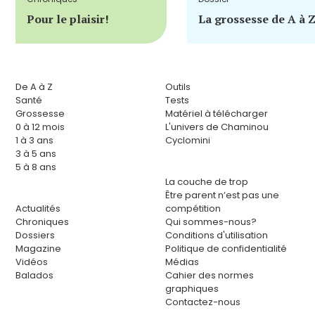
Pour le plaisir!
La grossesse de A à 
De A à Z
Outils
Santé
Tests
Grossesse
Matériel à télécharger
0 à 12 mois
L'univers de Chaminou
1 à 3 ans
Cyclomini
3 à 5 ans
5 à 8 ans
La couche de trop
Être parent n’est pas une
Actualités
compétition
Chroniques
Qui sommes-nous?
Dossiers
Conditions d'utilisation
Magazine
Politique de confidentialité
Vidéos
Médias
Balados
Cahier des normes
graphiques
Contactez-nous