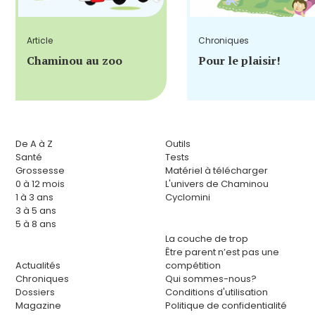
Article
Chroniques
Chaminou au zoo
Pour le plaisir!
De A à Z
Outils
Santé
Tests
Grossesse
Matériel à télécharger
0 à 12 mois
L'univers de Chaminou
1 à 3 ans
Cyclomini
3 à 5 ans
5 à 8 ans
La couche de trop
Être parent n’est pas une
Actualités
compétition
Chroniques
Qui sommes-nous?
Dossiers
Conditions d'utilisation
Magazine
Politique de confidentialité