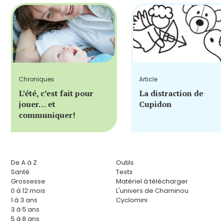
Chroniques
Article
L’été, c’est fait pour
La distraction de
jouer… et
Cupidon
communiquer!
De A à Z
Outils
Santé
Tests
Grossesse
Matériel à télécharger
0 à 12 mois
L'univers de Chaminou
1 à 3 ans
Cyclomini
3 à 5 ans
5 à 8 ans