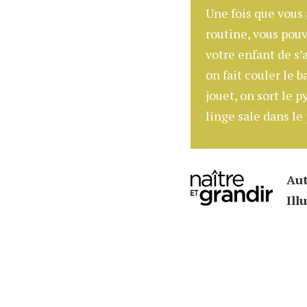
Une fois que vous 
routine, vous pou
votre enfant de s’a
on fait couler le b
jouet, on sort le 
linge sale dans l
Aut
Ill