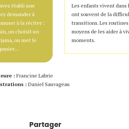
avez établi une
Les enfants vivent dans l
vez demander à
ont souvent de la difficu
muser à la réciter :
transitions. Les routine
ain, on choisit un
moyens de les aider à vi
pyjama, on met le
moments.
e panier…
eure :
Francine Labrie
ustrations :
Daniel Sauvageau
Partager