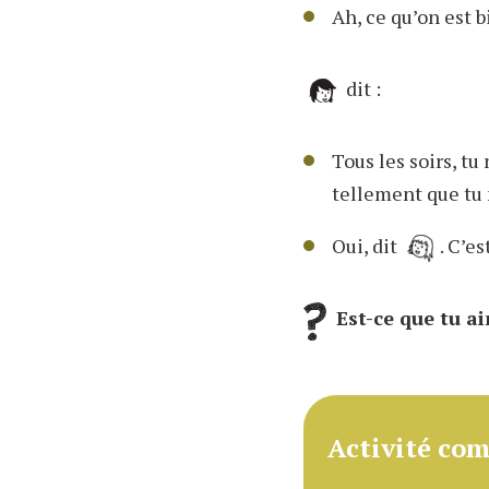
Ah, ce qu’on est 
dit :
Tous les soirs, tu
tellement que tu n
Oui, dit
. C’e
Est-ce que tu a
Activité co