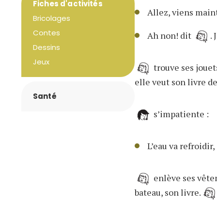
Fiches d'activités
Allez, viens main
Bricolages
Contes
Ah non! dit
.
Dessins
Jeux
trouve ses jouets
elle veut son livre d
Santé
s’impatiente :
L’eau va refroidir,
enlève ses vêtem
bateau, son livre.