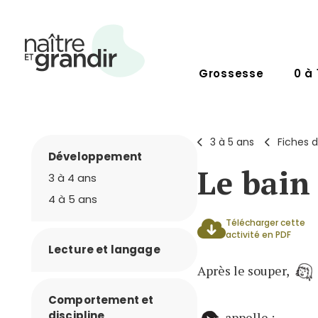
Grossesse
0 à 
3 à 5 ans
Fiches d
Développement
Le bain
3 à 4 ans
4 à 5 ans
Télécharger cette
activité en PDF
Lecture et langage
Après le souper,
Comportement et
discipline
appelle :