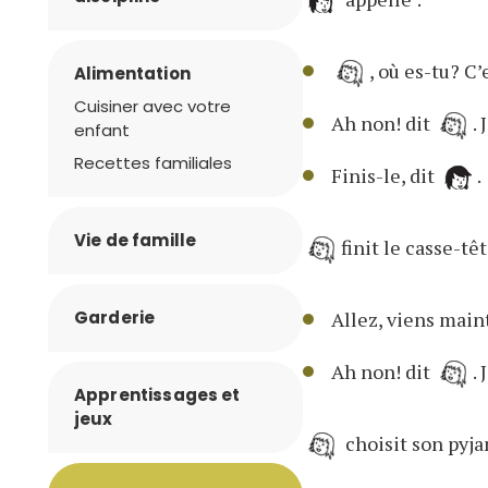
, où es-tu? C
Alimentation
Cuisiner avec votre
Ah non! dit
.
enfant
Recettes familiales
Finis-le, dit
.
Vie de famille
finit le casse-têt
Garderie
Allez, viens main
Ah non! dit
.
Apprentissages et
jeux
choisit son pyja