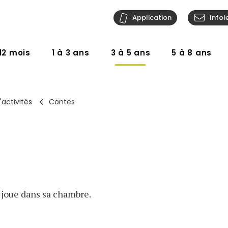
Application
Infol
12 mois
1 à 3 ans
3 à 5 ans
5 à 8 ans
'activités
Contes
joue dans sa chambre.