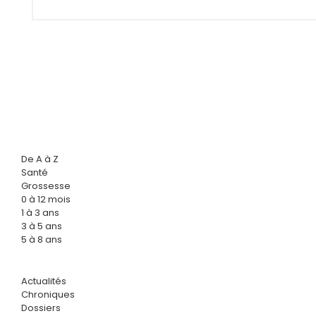
De A à Z
Santé
Grossesse
0 à 12 mois
1 à 3 ans
3 à 5 ans
5 à 8 ans
Actualités
Chroniques
Dossiers