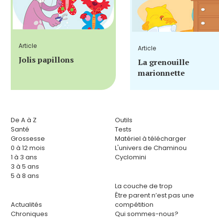
Article
Article
Jolis papillons
La grenouille
marionnette
De A à Z
Outils
Santé
Tests
Grossesse
Matériel à télécharger
0 à 12 mois
L'univers de Chaminou
1 à 3 ans
Cyclomini
3 à 5 ans
5 à 8 ans
La couche de trop
Être parent n’est pas une
Actualités
compétition
Chroniques
Qui sommes-nous?