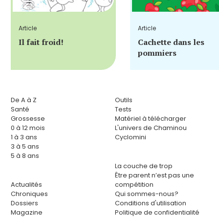
Article
Article
Il fait froid!
Cachette dans les
pommiers
De A à Z
Outils
Santé
Tests
Grossesse
Matériel à télécharger
0 à 12 mois
L'univers de Chaminou
1 à 3 ans
Cyclomini
3 à 5 ans
5 à 8 ans
La couche de trop
Être parent n’est pas une
Actualités
compétition
Chroniques
Qui sommes-nous?
Dossiers
Conditions d'utilisation
Magazine
Politique de confidentialité