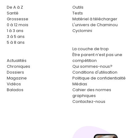
De A à Z
Outils
Santé
Tests
Grossesse
Matériel à télécharger
0 à 12 mois
L'univers de Chaminou
1 à 3 ans
Cyclomini
3 à 5 ans
5 à 8 ans
La couche de trop
Être parent n’est pas une
Actualités
compétition
Chroniques
Qui sommes-nous?
Dossiers
Conditions d'utilisation
Magazine
Politique de confidentialité
Vidéos
Médias
Balados
Cahier des normes
graphiques
Contactez-nous