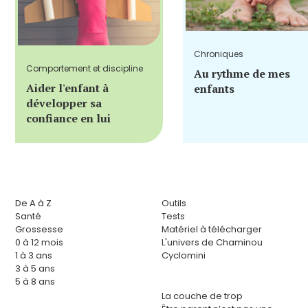
Chroniques
Comportement et discipline
Au rythme de mes
Aider l'enfant à
enfants
développer sa
confiance en lui
De A à Z
Outils
Santé
Tests
Grossesse
Matériel à télécharger
0 à 12 mois
L'univers de Chaminou
1 à 3 ans
Cyclomini
3 à 5 ans
5 à 8 ans
La couche de trop