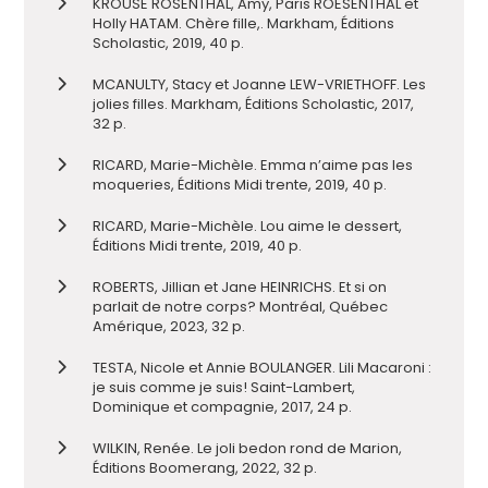
KROUSE ROSENTHAL, Amy, Paris ROESENTHAL et
Holly HATAM. Chère fille,. Markham, Éditions
Scholastic, 2019, 40 p.
MCANULTY, Stacy et Joanne LEW-VRIETHOFF. Les
jolies filles. Markham, Éditions Scholastic, 2017,
32 p.
RICARD, Marie-Michèle. Emma n’aime pas les
moqueries, Éditions Midi trente, 2019, 40 p.
RICARD, Marie-Michèle. Lou aime le dessert,
Éditions Midi trente, 2019, 40 p.
ROBERTS, Jillian et Jane HEINRICHS. Et si on
parlait de notre corps? Montréal, Québec
Amérique, 2023, 32 p.
TESTA, Nicole et Annie BOULANGER. Lili Macaroni :
je suis comme je suis! Saint-Lambert,
Dominique et compagnie, 2017, 24 p.
WILKIN, Renée. Le joli bedon rond de Marion,
Éditions Boomerang, 2022, 32 p.