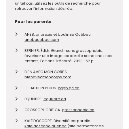
un tel cas, utilisez les outils de recherche pour
retrouver l’information désirée.
Pour les parents
ANEB, anorexie et boulimie Québec.
anebquebec.com
BERNIER, Édith. Grandir sans grossophobie,
favoriser une image corporelle saine chez nos
enfants, Éditions Trécarré, 2023, 162 p.
BIEN AVEC MON CORPS.
bienavecmoncorps.com
COALITION POIDS.
cqpp.qc.ca
ÉQUILIBRE.
equilibre.ca
GROSSOPHOBIE.CA.
grossophobie.ca
KALÉIDOSCOPE. Diversité corporelle.
kaleidoscope.quebec
(site permettant de