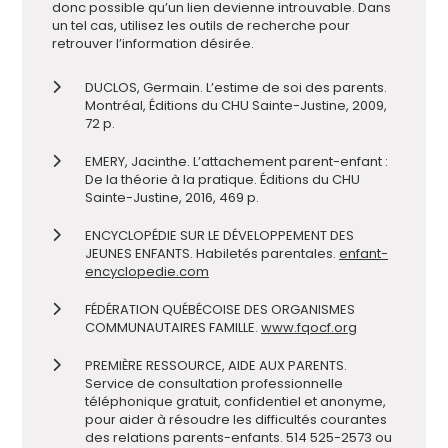
donc possible qu’un lien devienne introuvable. Dans
un tel cas, utilisez les outils de recherche pour
retrouver l’information désirée.
DUCLOS, Germain. L’estime de soi des parents.
Montréal, Éditions du CHU Sainte-Justine, 2009,
72 p.
EMERY, Jacinthe. L’attachement parent-enfant :
De la théorie à la pratique. Éditions du CHU
Sainte-Justine, 2016, 469 p.
ENCYCLOPÉDIE SUR LE DÉVELOPPEMENT DES
JEUNES ENFANTS. Habiletés parentales.
enfant-
encyclopedie.com
FÉDÉRATION QUÉBÉCOISE DES ORGANISMES
COMMUNAUTAIRES FAMILLE.
www.fqocf.org
PREMIÈRE RESSOURCE, AIDE AUX PARENTS.
Service de consultation professionnelle
téléphonique gratuit, confidentiel et anonyme,
pour aider à résoudre les difficultés courantes
des relations parents-enfants. 514 525-2573 ou