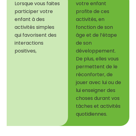
Lorsque vous faites
v
otre
enfant
participer votre
profite de ces
enfant à des
activités, en
activités simples
fonction de son
qui favorisent des
âge et de l’étape
interactions
de son
positives,
développement.
De plus, elles vous
permettent de le
réconforter, de
jouer avec lui ou de
lui enseigner des
choses durant vos
tâches et activités
quotidiennes.