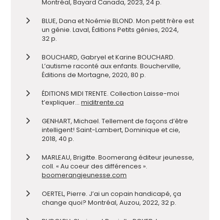
Montréal, Bayard Canada, 2023, 24 p.
BLUE, Dana et Noémie BLOND. Mon petit frère est
un génie. Laval, Éditions Petits génies, 2024,
32 p.
BOUCHARD, Gabryel et Karine BOUCHARD.
L’autisme raconté aux enfants. Boucherville,
Éditions de Mortagne, 2020, 80 p.
ÉDITIONS MIDI TRENTE. Collection Laisse-moi
t’expliquer…
miditrente.ca
GENHART, Michael. Tellement de façons d’être
intelligent! Saint-Lambert, Dominique et cie,
2018, 40 p.
MARLEAU, Brigitte. Boomerang éditeur jeunesse,
coll. « Au coeur des différences ».
boomerangjeunesse.com
OERTEL, Pierre. J’ai un copain handicapé, ça
change quoi? Montréal, Auzou, 2022, 32 p.