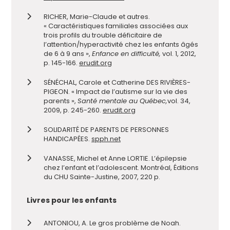
RICHER, Marie-Claude et autres.
« Caractéristiques familiales associées aux
trois profils du trouble déficitaire de
l’attention/hyperactivité chez les enfants âgés
de 6 à 9 ans »,
Enfance en difficulté,
vol. 1, 2012,
p. 145-166.
erudit.org
SÉNÉCHAL, Carole et Catherine DES RIVIÈRES-
PIGEON. « Impact de l’autisme sur la vie des
parents »,
Santé mentale au Québec,
v
ol
.
34
,
20
09
,
p. 245
-
260.
erudit.org
SOLIDARITÉ DE PARENTS DE PERSONNES
HANDICAPÉES.
spph.net
VANASSE, Michel et Anne LORTIE. L’épilepsie
chez l’enfant et l’adolescent. Montréal, Éditions
du CHU Sainte-Justine, 2007, 220 p.
Livres pour les enfants
ANTONIOU, A. Le gros problème de Noah.