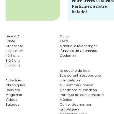
entre frères et soeur
Participez à notre
balado!
De A à Z
Outils
Santé
Tests
Grossesse
Matériel à télécharger
0 à 12 mois
L'univers de Chaminou
1 à 3 ans
Cyclomini
3 à 5 ans
5 à 8 ans
La couche de trop
Être parent n’est pas une
Actualités
compétition
Chroniques
Qui sommes-nous?
Dossiers
Conditions d'utilisation
Magazine
Politique de confidentialité
Vidéos
Médias
Balados
Cahier des normes
graphiques