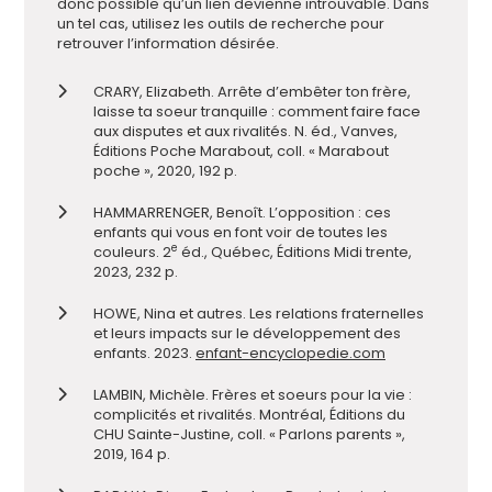
donc possible qu’un lien devienne introuvable. Dans
un tel cas, utilisez les outils de recherche pour
retrouver l’information désirée.
CRARY, Elizabeth. Arrête d’embêter ton frère,
laisse ta soeur tranquille : comment faire face
aux disputes et aux rivalités. N. éd., Vanves,
Éditions Poche Marabout, coll. « Marabout
poche », 2020, 192 p.
HAMMARRENGER, Benoît. L’opposition : ces
enfants qui vous en font voir de toutes les
e
couleurs. 2
éd., Québec, Éditions Midi trente,
2023, 232 p.
HOWE, Nina et autres. Les relations fraternelles
et leurs impacts sur le développement des
enfants. 2023.
enfant-encyclopedie.com
LAMBIN, Michèle. Frères et soeurs pour la vie :
complicités et rivalités. Montréal, Éditions du
CHU Sainte-Justine, coll. « Parlons parents »,
2019, 164 p.