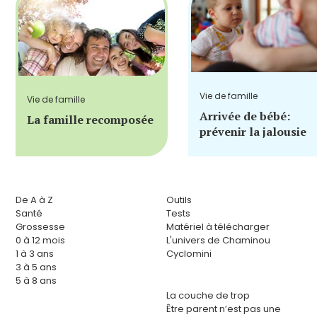
Vie de famille
Vie de famille
Arrivée de bébé:
La famille recomposée
prévenir la jalousie
De A à Z
Outils
Santé
Tests
Grossesse
Matériel à télécharger
0 à 12 mois
L'univers de Chaminou
1 à 3 ans
Cyclomini
3 à 5 ans
5 à 8 ans
La couche de trop
Être parent n’est pas une