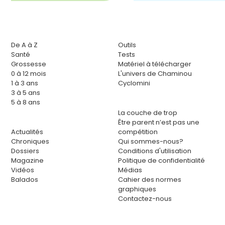
De A à Z
Outils
Santé
Tests
Grossesse
Matériel à télécharger
0 à 12 mois
L'univers de Chaminou
1 à 3 ans
Cyclomini
3 à 5 ans
5 à 8 ans
La couche de trop
Être parent n’est pas une
Actualités
compétition
Chroniques
Qui sommes-nous?
Dossiers
Conditions d'utilisation
Magazine
Politique de confidentialité
Vidéos
Médias
Balados
Cahier des normes
graphiques
Contactez-nous