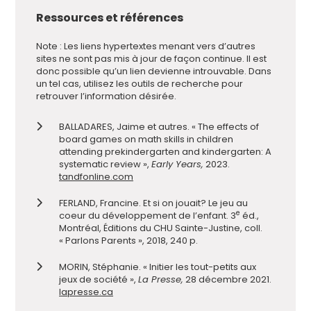
Ressources et références
Note : Les liens hypertextes menant vers d’autres
sites ne sont pas mis à jour de façon continue. Il est
donc possible qu’un lien devienne introuvable. Dans
un tel cas, utilisez les outils de recherche pour
retrouver l’information désirée.
BALLADARES, Jaime et autres. « The effects of
board games on math skills in children
attending prekindergarten and kindergarten: A
systematic review »,
Early Years,
2023.
tandfonline.com
FERLAND, Francine. Et si on jouait? Le jeu au
e
coeur du développement de l’enfant. 3
éd.,
Montréal, Éditions du CHU Sainte-Justine, coll.
« Parlons Parents », 2018, 240 p.
MORIN, Stéphanie. « Initier les tout-petits aux
jeux de société »,
La Presse,
28 décembre 2021.
lapresse.ca