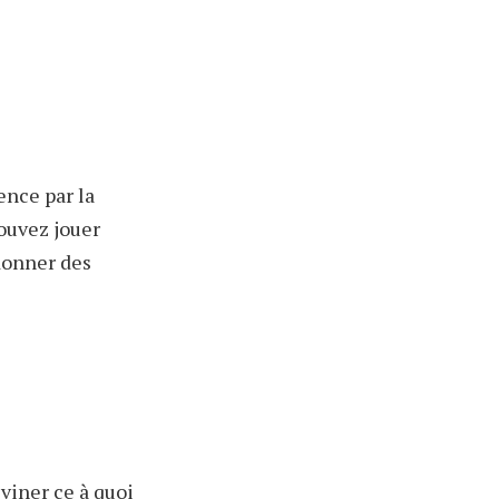
ence par la
pouvez jouer
donner des
viner ce à quoi