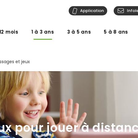
Application
Infol
12 mois
1 à 3 ans
3 à 5 ans
5 à 8 ans
ssages et jeux
ux pour jouer à distan