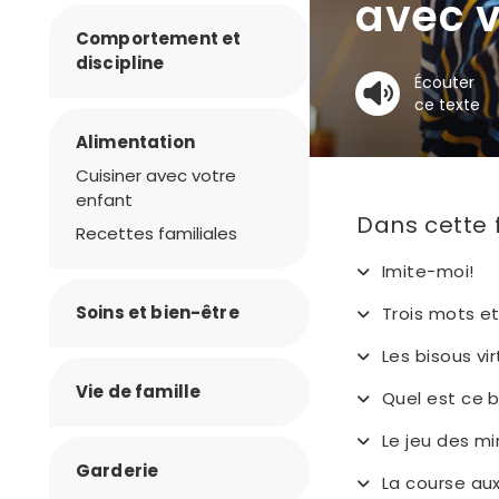
avec 
Comportement et
discipline
Écouter
ce texte
Alimentation
Cuisiner avec votre
enfant
Dans cette 
Recettes familiales
Imite-moi!
Soins et bien-être
Trois mots et
Les bisous vir
Vie de famille
Quel est ce b
Le jeu des m
Garderie
La course au