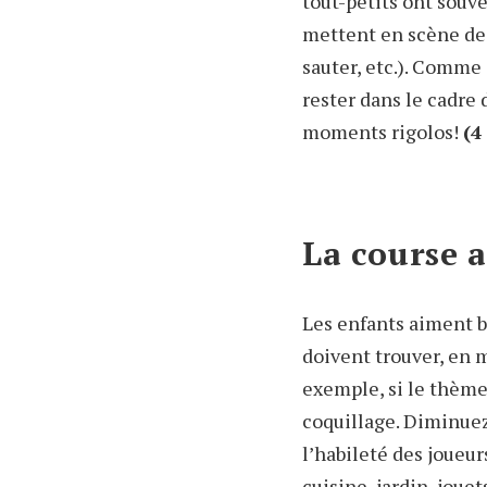
tout-petits ont souve
mettent en scène des
sauter, etc.). Comme
rester dans le cadre 
moments rigolos!
(4
La course 
Les enfants aiment b
doivent trouver, en 
exemple, si le thème 
coquillage. Diminue
l’habileté des joueur
cuisine, jardin, jouet