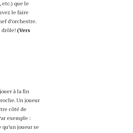
 etc.) que le
vez le faire
hef d’orchestre.
s drôle!
(Vers
ouer à la fin
proche. Un joueur
utre côté de
Par exemple :
e qu’un joueur se