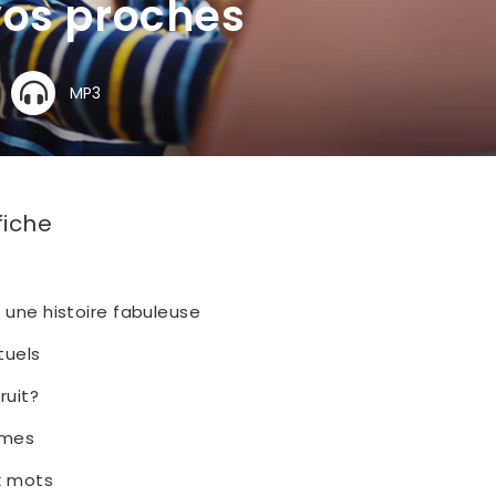
vos proches
MP3
fiche
 une histoire fabuleuse
tuels
ruit?
imes
x mots