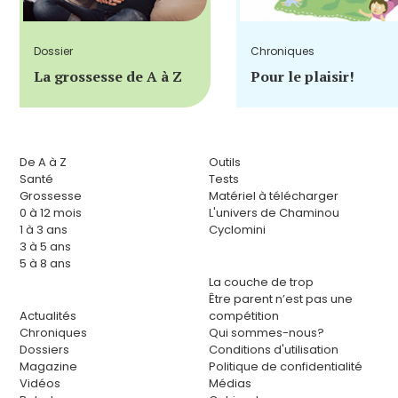
Dossier
Chroniques
La grossesse de A à Z
Pour le plaisir!
De A à Z
Outils
Santé
Tests
Grossesse
Matériel à télécharger
0 à 12 mois
L'univers de Chaminou
1 à 3 ans
Cyclomini
3 à 5 ans
5 à 8 ans
La couche de trop
Être parent n’est pas une
Actualités
compétition
Chroniques
Qui sommes-nous?
Dossiers
Conditions d'utilisation
Magazine
Politique de confidentialité
Vidéos
Médias