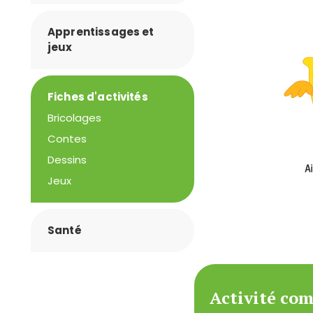
Apprentissages et
jeux
Fiches d'activités
Bricolages
Contes
Dessins
Jeux
Santé
Activité co