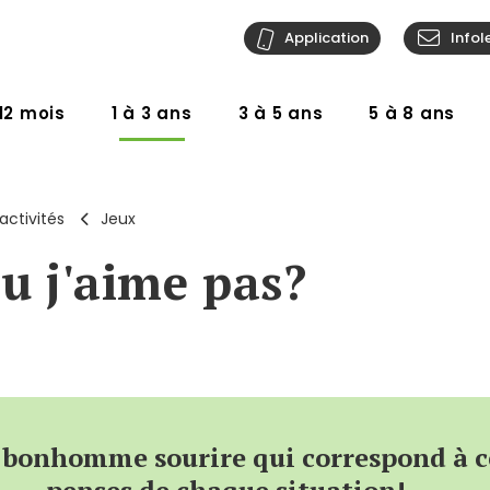
Application
Infol
12 mois
1 à 3 ans
3 à 5 ans
5 à 8 ans
activités
Jeux
ou j'aime pas?
 bonhomme sourire qui correspond à c