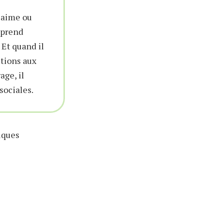
l aime ou
 prend
 Et quand il
stions aux
age, il
sociales.
iques