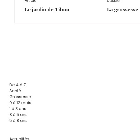
Article
Dossier
Le jardin de Tibou
La grossesse 
De A à Z
Santé
Grossesse
0 à 12 mois
1 à 3 ans
3 à 5 ans
5 à 8 ans
Actualités