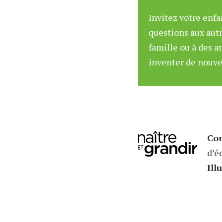
Invitez votre enfa
questions aux aut
famille ou à des am
inventer de nouve
Con
d’é
Ill