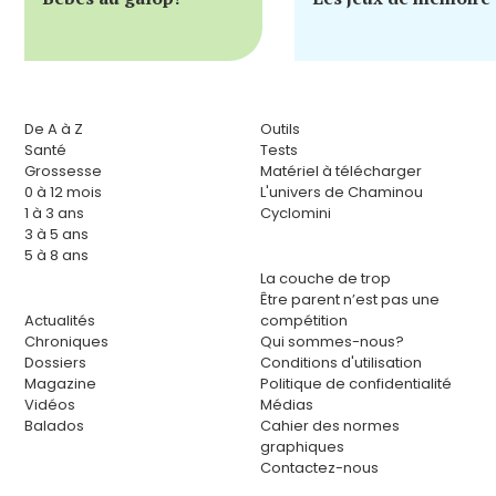
De A à Z
Outils
Santé
Tests
Grossesse
Matériel à télécharger
0 à 12 mois
L'univers de Chaminou
1 à 3 ans
Cyclomini
3 à 5 ans
5 à 8 ans
La couche de trop
Être parent n’est pas une
Actualités
compétition
Chroniques
Qui sommes-nous?
Dossiers
Conditions d'utilisation
Magazine
Politique de confidentialité
Vidéos
Médias
Balados
Cahier des normes
graphiques
Contactez-nous