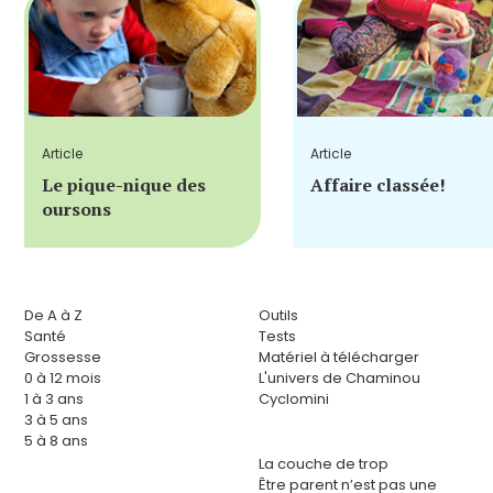
Article
Article
Le pique-nique des
Affaire classée!
oursons
De A à Z
Outils
Santé
Tests
Grossesse
Matériel à télécharger
0 à 12 mois
L'univers de Chaminou
1 à 3 ans
Cyclomini
3 à 5 ans
5 à 8 ans
La couche de trop
Être parent n’est pas une