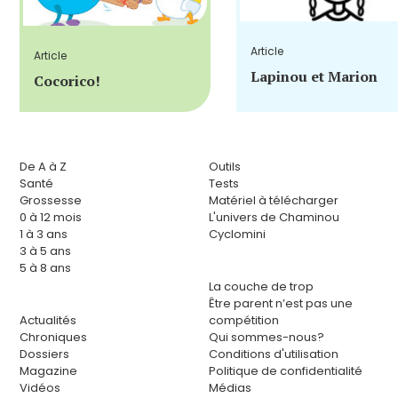
Article
Article
Lapinou et Marion
Cocorico!
De A à Z
Outils
Santé
Tests
Grossesse
Matériel à télécharger
0 à 12 mois
L'univers de Chaminou
1 à 3 ans
Cyclomini
3 à 5 ans
5 à 8 ans
La couche de trop
Être parent n’est pas une
Actualités
compétition
Chroniques
Qui sommes-nous?
Dossiers
Conditions d'utilisation
Magazine
Politique de confidentialité
Vidéos
Médias