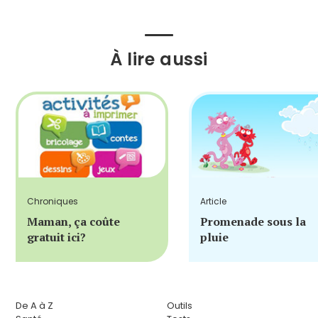
À lire aussi
Chroniques
Article
Maman, ça coûte
Promenade sous la
gratuit ici?
pluie
De A à Z
Outils