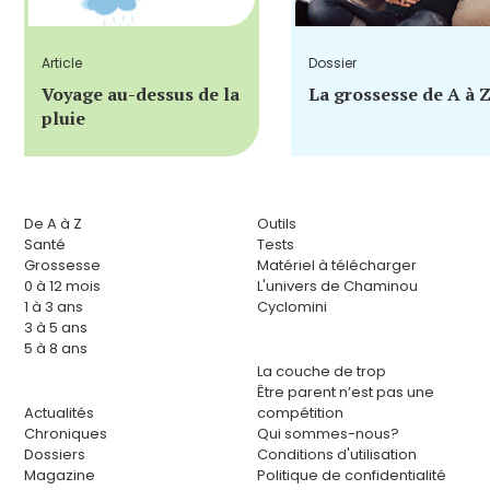
Article
Dossier
Voyage au-dessus de la
La grossesse de A à 
pluie
De A à Z
Outils
Santé
Tests
Grossesse
Matériel à télécharger
0 à 12 mois
L'univers de Chaminou
1 à 3 ans
Cyclomini
3 à 5 ans
5 à 8 ans
La couche de trop
Être parent n’est pas une
Actualités
compétition
Chroniques
Qui sommes-nous?
Dossiers
Conditions d'utilisation
Magazine
Politique de confidentialité