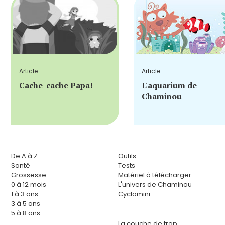
Article
Article
Cache-cache Papa!
L'aquarium de
Chaminou
De A à Z
Outils
Santé
Tests
Grossesse
Matériel à télécharger
0 à 12 mois
L'univers de Chaminou
1 à 3 ans
Cyclomini
3 à 5 ans
5 à 8 ans
La couche de trop