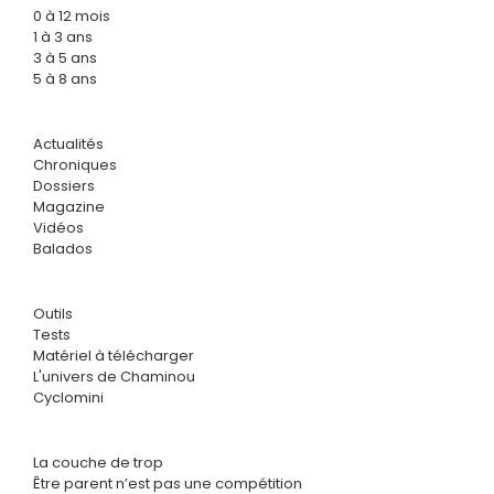
0 à 12 mois
1 à 3 ans
3 à 5 ans
5 à 8 ans
Actualités
Chroniques
Dossiers
Magazine
Vidéos
Balados
Outils
Tests
Matériel à télécharger
L'univers de Chaminou
Cyclomini
La couche de trop
Être parent n’est pas une compétition