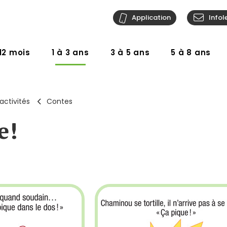
Application
Infol
12 mois
1 à 3 ans
3 à 5 ans
5 à 8 ans
activités
Contes
e!