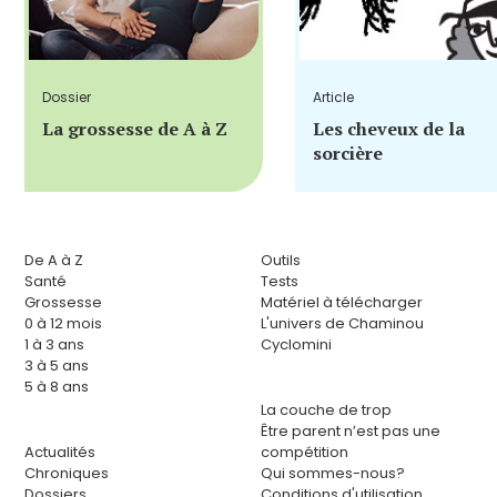
Dossier
Article
La grossesse de A à Z
Les cheveux de la
sorcière
De A à Z
Outils
Santé
Tests
Grossesse
Matériel à télécharger
0 à 12 mois
L'univers de Chaminou
1 à 3 ans
Cyclomini
3 à 5 ans
5 à 8 ans
La couche de trop
Être parent n’est pas une
Actualités
compétition
Chroniques
Qui sommes-nous?
Dossiers
Conditions d'utilisation