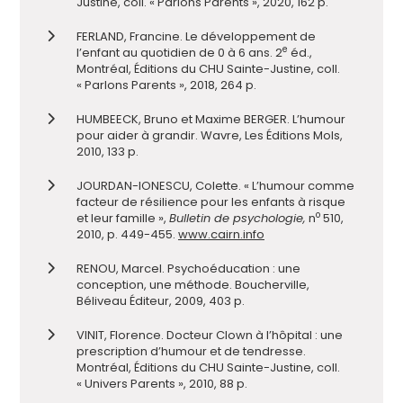
Justine, coll. « Parlons Parents », 2020, 162 p.
FERLAND, Francine. Le développement de
e
l’enfant au quotidien de 0 à 6 ans. 2
éd.,
Montréal, Éditions du CHU Sainte-Justine, coll.
« Parlons Parents », 2018, 264 p.
HUMBEECK, Bruno et Maxime BERGER. L’humour
pour aider à grandir. Wavre, Les Éditions Mols,
2010, 133 p.
JOURDAN-IONESCU, Colette. « L’humour comme
facteur de résilience pour les enfants à risque
o
et leur famille »,
Bulletin de psychologie,
n
510,
2010, p. 449-455.
www.cairn.info
RENOU, Marcel. Psychoéducation : une
conception, une méthode. Boucherville,
Béliveau Éditeur, 2009, 403 p.
VINIT, Florence. Docteur Clown à l’hôpital : une
prescription d’humour et de tendresse.
Montréal, Éditions du CHU Sainte-Justine, coll.
« Univers Parents », 2010, 88 p.