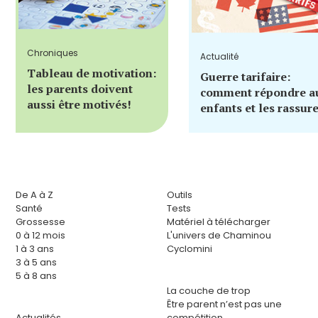
Chroniques
Actualité
Tableau de motivation:
Guerre tarifaire:
les parents doivent
comment répondre a
aussi être motivés!
enfants et les rassur
De A à Z
Outils
Santé
Tests
Grossesse
Matériel à télécharger
0 à 12 mois
L'univers de Chaminou
1 à 3 ans
Cyclomini
3 à 5 ans
5 à 8 ans
La couche de trop
Être parent n’est pas une
Actualités
compétition