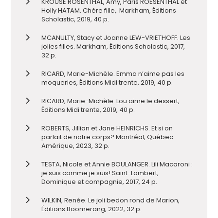
KROUSE ROSENTHAL, Amy, Paris ROESENTHAL et
Holly HATAM. Chère fille,. Markham, Éditions
Scholastic, 2019, 40 p.
MCANULTY, Stacy et Joanne LEW-VRIETHOFF. Les
jolies filles. Markham, Éditions Scholastic, 2017,
32 p.
RICARD, Marie-Michèle. Emma n’aime pas les
moqueries, Éditions Midi trente, 2019, 40 p.
RICARD, Marie-Michèle. Lou aime le dessert,
Éditions Midi trente, 2019, 40 p.
ROBERTS, Jillian et Jane HEINRICHS. Et si on
parlait de notre corps? Montréal, Québec
Amérique, 2023, 32 p.
TESTA, Nicole et Annie BOULANGER. Lili Macaroni :
je suis comme je suis! Saint-Lambert,
Dominique et compagnie, 2017, 24 p.
WILKIN, Renée. Le joli bedon rond de Marion,
Éditions Boomerang, 2022, 32 p.