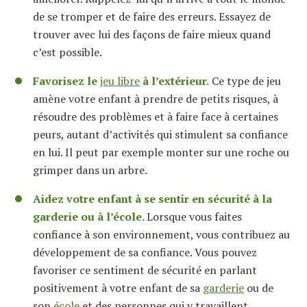
de se tromper et de
faire
des erreurs. Essayez de
trouver avec lui des façons de
faire mieux quand
c’est possible
.
Favorisez le
jeu libre
à l’extérieur
.
Ce type de jeu
amène
votre
enfant à prendre de petits risques, à
résoudre des problèmes et à faire face à certaines
peurs, autant d’activités qui stimulent
s
a confiance
en
lu
i.
Il peut par exemple
monter sur une roche
ou
grimper dans un arbre.
A
idez votre enfant à se sentir en sécurité à la
garderie ou à l’école.
Lorsque vous faites
confiance à son environnement, vous contribuez au
développement de sa confiance. Vous pouvez
favoriser ce sentiment de sécurité en parlant
positivement à votre enfant de sa
garderie
ou de
son
école
et des personnes qui y travaillent.