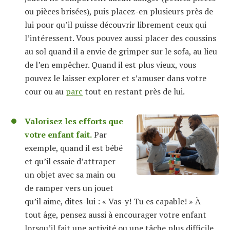
ou pièces brisées), puis placez-en plusieurs près de
lui
pour qu’il puisse découvrir librement
ceux
qui
l’intéressent. Vous pouvez aussi place
r
des coussins
au sol quand il a envie de grimper sur le sofa, au lieu
de l’en empêcher. Quand il est plus vieux, vous
pouvez le laisser explorer et s’amuser dans votre
cour ou au
parc
tout en restant près de lui.
Valorisez les efforts qu
e
votre enfant
fait.
Par
exemple
,
quand il est bébé
et qu’il essa
i
e d’attraper
un objet avec sa main ou
de ramper vers un jouet
qu’il aime, dites-lui : « Vas-
y!
Tu es
capable!
» À
tout âge, pensez aussi à encourager votre enfant
lorsqu’il fait une activité ou une tâche plus difficile