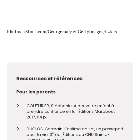
Photo
s
:
iStock.com/
GeorgeRudy
e
t
GettyImages
/
fizkes
Ressources et références
Pour les parents
COUTURIER, Stéphanie. Aider votre enfant à
prendre confiance en lui.
É
ditions Marabout,
2017, 64 p.
DUCLOS, Germain. L’estime de soi, un passeport
e
pour la vie
.
3
éd.
,
É
ditions du CHU Sainte-