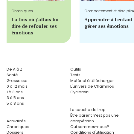
Chroniques
Comportement et disciplin
La fois où j'allais lui
Apprendre à l'enfant
dire de refouler ses
gérer ses émotions
émotions
De A à Z
Outils
Santé
Tests
Grossesse
Matériel à télécharger
0 à 12 mois
L'univers de Chaminou
1 à 3 ans
Cyclomini
3 à 5 ans
5 à 8 ans
La couche de trop
Être parent n’est pas une
Actualités
compétition
Chroniques
Qui sommes-nous?
Dossiers
Conditions d'utilisation