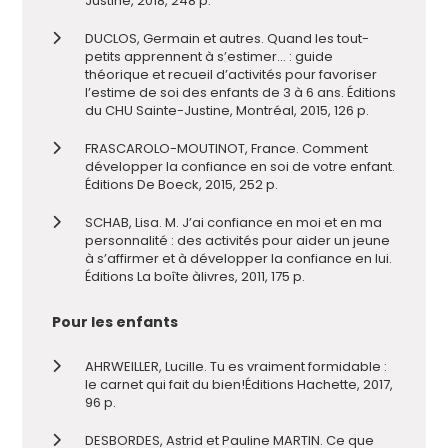
Justine, 2018, 248 p.
DUCLOS, Germain et autres. Quand les tout-
petits apprennent à s’estimer… : guide
théorique et recueil d’activités pour favoriser
l’estime de soi des enfants de 3 à 6 ans. Éditions
du CHU Sainte-Justine, Montréal, 2015, 126 p.
FRASCAROLO-MOUTINOT, France. Comment
développer la confiance en soi de votre enfant.
É
ditions De Boeck, 2015, 252
p.
SCHAB, Lisa. M. J
’
ai confiance en moi et en ma
personnalité : des activités pour aider un jeune
à s
’
affirmer et à développer la confiance en lui.
Éditions La boîte à
livres, 2011, 175 p.
Pour les enfants
AHRWEILLER, Lucille. Tu es vraiment formidable
:
le carnet qui fait du
bien!
É
ditions Hachette, 2017
,
96 p
.
DESBORDES, Astrid et Pauline MARTIN. Ce que