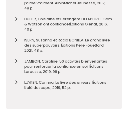
j’aime vraiment. Albin
Michel Jeunesse, 2017,
48 p.
DULIER, Ghislaine et
Bérengère
DELAPORTE. Sam
&
Watson ont
confiance!
É
ditions Glénat
,
2016
,
40 p.
ISERN, Susanna et Rocio BONILLA. Le
grand livre
des superpouvoirs. Édition
s
Père Fouettard,
2021, 48 p.
JAMBON, Caroline. 50
activités bienveillantes
pour renforcer la confiance en soi. Éditions
Larousse, 2019
, 96 p.
LUYKEN, Corinna. Le livre des erreurs. Éditions
Kal
é
idoscope, 2019, 52 p.